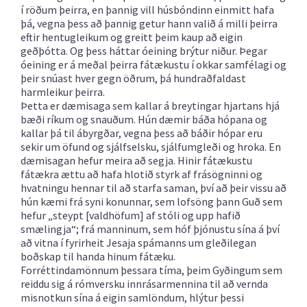
í röðum þeirra, en þannig vill húsbóndinn einmitt hafa
þá, vegna þess að þannig getur hann valið á milli þeirra
eftir hentugleikum og greitt þeim kaup að eigin
geðþótta. Og þess háttar óeining brýtur niður. Þegar
óeining er á meðal þeirra fátækustu í okkar samfélagi og
þeir snúast hver gegn öðrum, þá hundraðfaldast
harmleikur þeirra.
Þetta er dæmisaga sem kallar á breytingar hjartans hjá
bæði ríkum og snauðum. Hún dæmir báða hópana og
kallar þá til ábyrgðar, vegna þess að báðir hópar eru
sekir um öfund og sjálfselsku, sjálfumgleði og hroka. En
dæmisagan hefur meira að segja. Hinir fátækustu
fátækra ættu að hafa hlotið styrk af frásögninni og
hvatningu hennar til að starfa saman, því að þeir vissu að
hún kæmi frá syni konunnar, sem lofsöng þann Guð sem
hefur „steypt [valdhöfum] af stóli og upp hafið
smælingja“; frá manninum, sem hóf þjónustu sína á því
að vitna í fyrirheit Jesaja spámanns um gleðilegan
boðskap til handa hinum fátæku.
Forréttindamönnum þessara tíma, þeim Gyðingum sem
reiddu sig á rómversku innrásarmennina til að vernda
misnotkun sína á eigin samlöndum, hlýtur þessi