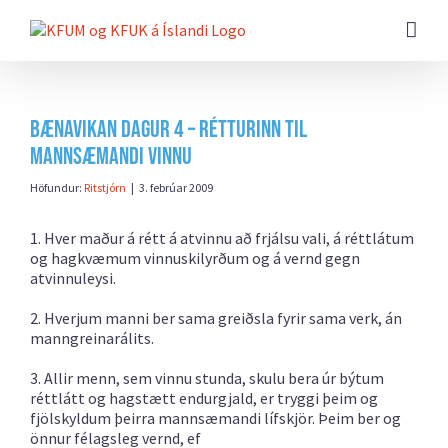
Farðu
beint
að
efni
síðunnar
Bænavikan dagur 4 – Rétturinn til
mannsæmandi vinnu
Höfundur:
Ritstjórn
|
3. febrúar 2009
1. Hver maður á rétt á atvinnu að frjálsu vali, á réttlátum
og hagkvæmum vinnuskilyrðum og á vernd gegn
atvinnuleysi.
2. Hverjum manni ber sama greiðsla fyrir sama verk, án
manngreinarálits.
3. Allir menn, sem vinnu stunda, skulu bera úr býtum
réttlátt og hagstætt endurgjald, er tryggi þeim og
fjölskyldum þeirra mannsæmandi lífskjör. Þeim ber og
önnur félagsleg vernd, ef