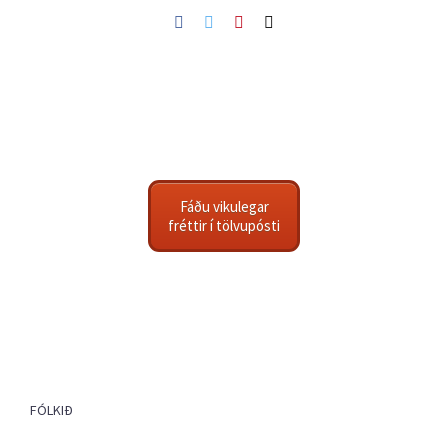
Facebook
Twitter
Pinterest
Netfang
Fáðu vikulegar
fréttir í tölvupósti
FÓLKIÐ