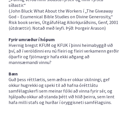
síðastir.“
(John Bluck: What About the Workers í „The Giveaway
God – Ecumenical Bible Studies on Divine Generosity,“
Risk book series, Útgáfufélag Alkirkjuráðsins, Genf, 2001
(útdrættir). Notað með leyfi. Þýð: Þorgeir Arason)
Fyrir umræður í hópum
Hvernig bregst KFUM og KFUK í þinni heimabyggð við
því, að í veröldinni eru nú fleiri og fleiri verkamenn gerðir
óþarfir og fjölmargir hafa ekki aðgang að
mannsæmandi vinnu?
Bæn
Guð þess réttlætis, sem æðra er okkar skilningi, gef
okkur hugrekki og speki til að hafna óréttlátu
samfélagskerfi sem meinar fólki að vinna fyrir sér, og
hjálpaðu okkur að standa þétt við hlið þeirra, sem lent
hafa milli stafs og hurðar í öryggisneti samfélagsins.