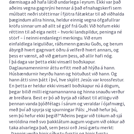
dæmisaga að hafa látið undarlega í eyrum. Ekki var það
aðeins vegna gagnrýni hennar á það efnahagskerfi sem
múlbatt neðri stéttirnar í fjötra fátæktar til að viðhalda
þægindum allra hinna, heldur einnig vegna öfgafullrar
kröfu sinnar um að allt sé gjöf frá Guði. Við höfum ekki
réttinn til að eiga neitt – hvorki landspildur, peninga né
störf – í neinni endanlegri merkingu. Við erum
einfaldlega leiguliðar, ráðsmenn gæsku Guðs, og berum
ábyrgð hvert gagnvart öðru á velferð hvert annars, og
þess er vænst, að við gætum þess, að allir hafi nóg.
Í þá daga var þetta ekki vinsæll boðskapur.
Daglaunamennirnir áttu erfitt með að hlýða á hann.
Húsbændurnir heyrðu hann og hötuðust við hann. Og
hann átti sinn þátt í því, hve skjótt Jesús var krossfestur.
En þetta er heldur ekki vinsæll boðskapur nú á dögum,
þegar bilið milli eignamannanna og hinna snauðu verður
æ breiðara. Best er þó að byrja að ráðast til atlögu við
þennan vanda þjóðfélags í sárum og veraldar í ójafnvægi,
með því að spyrja sig spurningar Páls: „Hvað hefur þú,
sem þú hefur ekki þegið?“Aðeins þegar við tökum að sjá
veröldina með svo þakklátum augum vogum við okkur að
taka alvarlega það, sem þessi orð Jesú gætu merkt:
„Þannig verða hinir síðustu fyrstir og hinir fyrstu