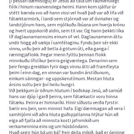
[Í þessari dæmisögu] er Jesús að tala um raunverulegt
fólk í hinum raunverulega heimi. Hann kom sjálfur úr
stétt bænda svo að hann vissi vel hvað það var að lifa við
fátæktarmörk, í landi sem stjórnað var af óvinaher og
landstjórum hans, sem mjólkuðu íbúana um hverja krónu
og hvert uppskorið aldin, sem til var. Og hann þekkti líka
líf daglaunamannsins einum of vel. Daglaunamenn áttu
undir högg að sækja í samfélaginu. Fyndu þeir sér ekki
vinnu, urðu þeir að betla á götum úti, eða ganga í
ræningjaflokk. Þegar menn fylltu þennan flokk
minnkuðu lífslíkur þeirra geigvænlega. Denarinn sem
þeir fengu greiddan fyrir dags vinnu átti að framfleyta
þeim í einn dag, en vinnan var bundin árstíðunum,
einkum sáningar- og uppskerutímum. Mestan hluta
ársins sultu þeir því heilu hungri.
Við þekkjum úr öðrum hlutum í boðskap Jesú, að samúð
hans var djúp í garð þeirra, sem fátækastir voru hinna
fátæku. Þeirra er himnaríki. Hinir síðustu verða fyrstir.
Sælir eru þeir, sem minnst hafa. Eigi dæmisagan að vera í
samhljómi við aðra hluta guðspjallanna hlýtur hún að
eiga að fjalla að minnsta kosti jafnmikið um
verkamennina eins og um húsbóndann.
Hvað segir hún þá um þá? Þeir deila mikið, það er óeining