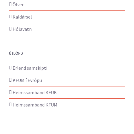
Ölver
Kaldársel
Hólavatn
ÚTLÖND
Erlend samskipti
KFUM í Evrópu
Heimssamband KFUK
Heimssamband KFUM