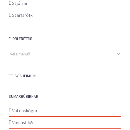
Stjórnir
Starfsfólk
ELDRI FRÉTTIR
Eldri
fréttir
FÉLAGSHEIMILIN
SUMARBÚÐIRNAR
Vatnaskógur
Vindáshlíð