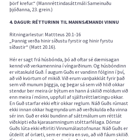
þörf krefur.“ (Mannréttindasáttmáli Sameinuðu
þjóðanna, 23. grein.)
4. DAGUR: RÉTTURINN TIL MANNSÆMANDI VINNU
Ritningarlestur: Mattteus 20.1-16
„Þannig verða hinir síðustu fyrstir og hinir fyrstu
síðastir“ (Matt 20.16).
Hér er sagt frá húsbónda, þó að oftar sé dæmisagan
kennd við verkamennina í víngarðinum. Og húsbóndinn
er vitaskuld Guð. Í augum Guðs er vandinn fólginn í því,
að við kvörtum of mikið. Við erum vanþakklát fyrir það
sem við munum þiggja, og þegar sá sem við hlið okkar
stendur ber meira úr býtum en hann á skilið möldum við
enn meira í móinn, uppfull af sjálfsréttlætingu okkar.
En Guð starfar ekki eftir okkar reglum. Náð Guðs rúmast
ekki innan okkar hugmynda um að verðskulda eða vinna
sér inn. Guð er ekki bundinn af sáttmálum um réttlát
viðskipti eða kjarasamningum stéttarfélaga. Dómar
Guðs lúta ekki eftirliti Vinnumálastofnunar. Náð Guðs er
útdeilt af örlæti, sem er meira en svo, að við fáum skilið.