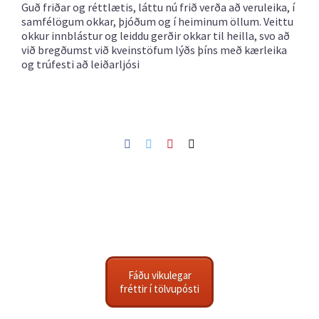
Guð friðar og réttlætis, láttu nú frið verða að veruleika, í
samfélögum okkar, þjóðum og í heiminum öllum. Veittu
okkur innblástur og leiddu gerðir okkar til heilla, svo að
við bregðumst við kveinstöfum lýðs þíns með kærleika
og trúfesti að leiðarljósi
Facebook
Twitter
Pinterest
Netfang
Fáðu vikulegar
fréttir í tölvupósti