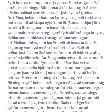
Fyrir kristna menn, sem vilja vinna að endurnýjun lífs á
jörðu, er skilningur Biblíunnar á réttlæti og friði ekki
aðeins nokkuð sem vísa má til í því skyni að greina
fortíðina, heldur er hann sú fyrirmynd og það tæki sem
nota skal til að skapa nýja framtíð. [Sumar kirkjur] líta
hvorki á Ritninguna sem handbók til lausnar á
vandamálum né sem reglugerð fyrir siðferðilega breytni,
heldur sem innblásna frásögn af raunverulegum
erfiðleikum fólks, sem barðist við að losna úr ánauð,
kúgun og vonleysi með trúna á réttlátan Guð að
leiðarljósi, á þann Guð sem er fær um að leiðrétta allt,
sem úrskeiðis hefur farið, og endurreisa allt, sem hrunið
hefur. Þetta verður fyrir tilstilli náðarríkra verka
endurlausnar eða hjálpræðis innan ramma sögunnar.
Í augum [sumra kirkna] nú á dögum þarf því að hefja
leitina að réttum skilningi á réttlæti og friði, þar sem
Ritningin sjálf hefst – nefnilega með því að samsama sig
fórnarlömbum raunverulegrar fátæktar, raunverulegrar
misnotkunar, raunverulegs ójafnræðis, raunverulegs
ofbeldis, raunverulegrar kúgunar. Aðeins þá getum við
áttað okkur á því, hvort kraftur Guðs til aðgerða er
sjálfur raunverulegur – hvort hann er fær um að