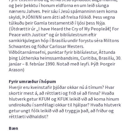
og þeir þekktu í honum eldforna en um leið síunga
nærveru Jahves. Þeir sáu í Jesú spámanninn sem koma
skyldi, ÞJÓNINN sem átti að frelsa fólkið. Þess vegna
túlkuðu þeir Gamla testamentið í ljósi þess Nýja.
(Útdrættir úr „I have Heard the Cry of My Peopleâ€¦ For
Peace with Justice“ og úr biblíulestrum eftir
samkirkjulegan hóp í Brasilíu undir forystu séra Miltons
Schwantes og föður Carlosar Mesters.
Viðbótarnámsefni, punktar fyrir biblíulestur, Áttunda
þing Lútherska heimssambandsins, Curitiba, Brasilíu, 30.
janúar – 8. febrúar 1990. Notað með leyfi. Þýð: Þorgeir
Arason)
Fyrir umræður í hópum
Hverjir eru kveinstafir þjóðar okkar nú á tímum? Hvar
skortir mest á, að réttlæti og frið sé að finna? Hvaða
hlutverk getur KFUM og KFUK leikið við að koma hinum
undirokuðu í samfélagi okkar til hjálpar? Hvaða hlutverk
getur ungt fólk leikið við að tryggja það, að friður og
réttlæti viðhaldist?
Bæn