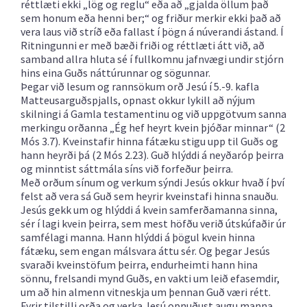
réttlæti ekki „lög og reglu“ eða að „gjalda öllum það
sem honum eða henni ber;“ og friður merkir ekki það að
vera laus við stríð eða fallast í þögn á núverandi ástand. Í
Ritningunni er með bæði friði og réttlæti átt við, að
samband allra hluta sé í fullkomnu jafnvægi undir stjórn
hins eina Guðs náttúrunnar og sögunnar.
Þegar við lesum og rannsökum orð Jesú í 5.-9. kafla
Matteusarguðspjalls, opnast okkur lykill að nýjum
skilningi á Gamla testamentinu og við uppgötvum sanna
merkingu orðanna „Ég hef heyrt kvein þjóðar minnar“ (2
Mós 3.7). Kveinstafir hinna fátæku stigu upp til Guðs og
hann heyrði þá (2 Mós 2.23). Guð hlýddi á neyðaróp þeirra
og minntist sáttmála síns við forfeður þeirra.
Með orðum sínum og verkum sýndi Jesús okkur hvað í því
felst að vera sá Guð sem heyrir kveinstafi hinna snauðu.
Jesús gekk um og hlýddi á kvein samferðamanna sinna,
sér í lagi kvein þeirra, sem mest höfðu verið útskúfaðir úr
samfélagi manna. Hann hlýddi á þögul kvein hinna
fátæku, sem engan málsvara áttu sér. Og þegar Jesús
svaraði kveinstöfum þeirra, endurheimti hann hina
sönnu, frelsandi mynd Guðs, en vakti um leið efasemdir,
um að hin almenn vitneskja um þennan Guð væri rétt.
Fyrir tilstilli orða og verka Jesú opnuðust augu manna,