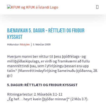
Farðu
beint
að
efni
síðunnar
Bænavikan 5. dagur – Réttlæti og friður
kyssast
Höfundur:
Ritstjórn
|
3. febrúar 2009
Hverjum manni ber réttur til þess þjóðfélags- og
milliþjóðaskipulags, er virði og framkvæmi að fullu
mannréttindi þau, sem í yfirlýsingu þessari eru upp
talin.“ (Mannréttindayfirlýsing Sameinuðu þjóðanna, 28.
gr.)
5. DAGUR: RÉTTLÆTI OG FRIÐUR KYSSAST
Ritningarlestur: 2. Mósebók 3.1-12
„Ég hef… heyrt kvein [þjóðar minnar]“ (2 Mós 3.7).