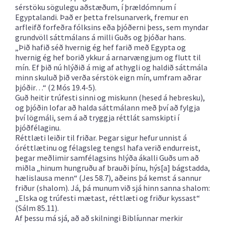
sérstöku sögulegu aðstæðum, í þrældómnum í
Egyptalandi. Það er þetta frelsunarverk, fremur en
arfleifð forfeðra fólksins eða þjóðerni þess, sem myndar
grundvöll sáttmálans á milli Guðs og þjóðar hans.
„Þið hafið séð hvernig ég hef farið með Egypta og
hvernig ég hef borið ykkur á arnarvængjum og flutt til
mín. Ef þið nú hlýðið á mig af athygli og haldið sáttmála
minn skuluð þið verða sérstök eign mín, umfram aðrar
þjóðir…“ (2 Mós 19.4-5).
Guð heitir trúfesti sinni og miskunn (hesed á hebresku),
og þjóðin lofar að halda sáttmálann með því að fylgja
því lögmáli, sem á að tryggja réttlát samskipti í
þjóðfélaginu.
Réttlæti leiðir til friðar. Þegar sigur hefur unnist á
óréttlætinu og félagsleg tengsl hafa verið endurreist,
þegar meðlimir samfélagsins hlýða ákalli Guðs um að
miðla „hinum hungruðu af brauði þínu, hýs[a] bágstadda,
hælislausa menn“ (Jes 58.7), aðeins þá kemst á sannur
friður (shalom). Já, þá munum við sjá hinn sanna shalom:
„Elska og trúfesti mætast, réttlæti og friður kyssast“
(Sálm 85.11).
Af þessu má sjá, að að skilningi Biblíunnar merkir