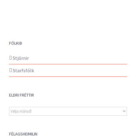
FÓLKIÐ
Stjórnir
Starfsfólk
ELDRI FRÉTTIR
Eldri
fréttir
FÉLAGSHEIMILIN