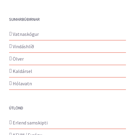
SUMARBÚÐIRNAR
Vatnaskógur
Vindáshlíð
Ölver
Kaldársel
Hólavatn
ÚTLÖND
Erlend samskipti
KFUM í Evrópu