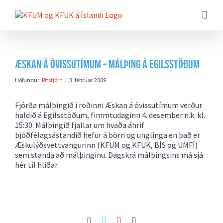
Farðu
beint
að
efni
síðunnar
Æskan á óvissutímum – málþing á Egilsstöðum
Höfundur:
Ritstjórn
|
3. febrúar 2009
Fjórða málþingið í röðinni Æskan á óvissutímum verður
haldið á Egilsstöðum, fimmtudaginn 4. desember n.k. kl.
15:30. Málþingið fjallar um hvaða áhrif
þjóðfélagsástandið hefur á börn og unglinga en það er
Æskulýðsvettvangurinn (KFUM og KFUK, BÍS og UMFÍ)
sem standa að málþinginu. Dagskrá málþingsins má sjá
hér til hliðar.
Facebook
Twitter
Pinterest
Netfang