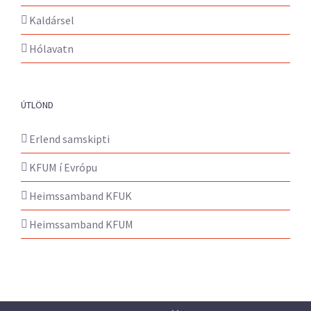
Kaldársel
Hólavatn
ÚTLÖND
Erlend samskipti
KFUM í Evrópu
Heimssamband KFUK
Heimssamband KFUM