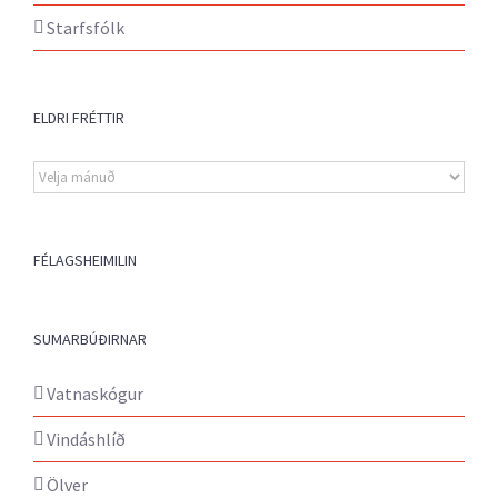
Starfsfólk
ELDRI FRÉTTIR
Eldri
fréttir
FÉLAGSHEIMILIN
SUMARBÚÐIRNAR
Vatnaskógur
Vindáshlíð
Ölver