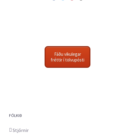
Fáðu vikulegar
fréttir í tölvupósti
FÓLKIÐ
Stjórnir