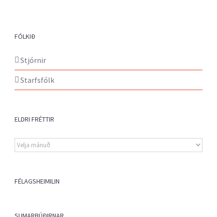
FÓLKIÐ
Stjórnir
Starfsfólk
ELDRI FRÉTTIR
Eldri
fréttir
FÉLAGSHEIMILIN
SUMARBÚÐIRNAR