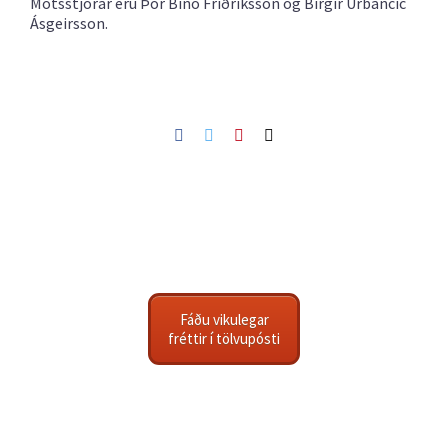
Mótsstjórar eru Þór Binó Friðriksson og Birgir Urbancic
Ásgeirsson.
Facebook
Twitter
Pinterest
Netfang
Fáðu vikulegar
fréttir í tölvupósti