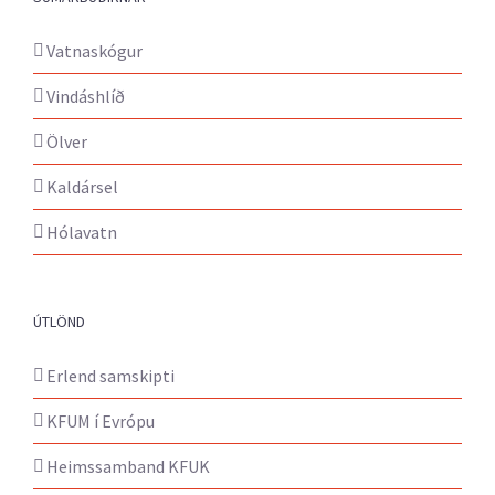
Vatnaskógur
Vindáshlíð
Ölver
Kaldársel
Hólavatn
ÚTLÖND
Erlend samskipti
KFUM í Evrópu
Heimssamband KFUK