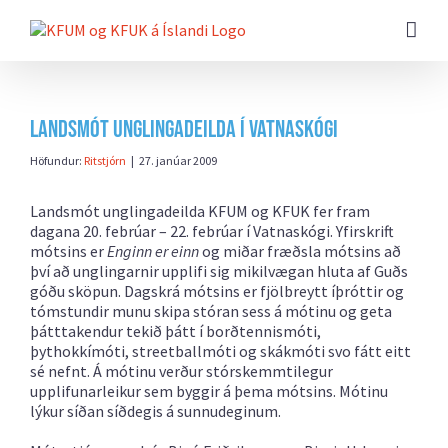
Farðu
beint
að
efni
síðunnar
Landsmót unglingadeilda í Vatnaskógi
Höfundur:
Ritstjórn
|
27. janúar 2009
Landsmót unglingadeilda KFUM og KFUK fer fram
dagana 20. febrúar – 22. febrúar í Vatnaskógi. Yfirskrift
mótsins er
Enginn er einn
og miðar fræðsla mótsins að
því að unglingarnir upplifi sig mikilvægan hluta af Guðs
góðu sköpun. Dagskrá mótsins er fjölbreytt íþróttir og
tómstundir munu skipa stóran sess á mótinu og geta
þátttakendur tekið þátt í borðtennismóti,
þythokkímóti, streetballmóti og skákmóti svo fátt eitt
sé nefnt. Á mótinu verður stórskemmtilegur
upplifunarleikur sem byggir á þema mótsins. Mótinu
lýkur síðan síðdegis á sunnudeginum.