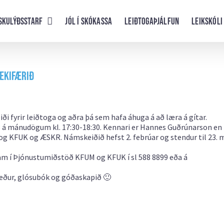
skulýðsstarf
Jól í skókassa
Leiðtogaþjálfun
Leikskóli
tækifærið
yrir leiðtoga og aðra þá sem hafa áhuga á að læra á gítar.
8 á mánudögum kl. 17:30-18:30. Kennari er Hannes Guðrúnarson en
 og KFUK og ÆSKR. Námskeiðið hefst 2. febrúar og stendur til 23. 
ram í Þjónustumiðstöð KFUM og KFUK í sl 588 8899 eða á
leður, glósubók og góðaskapið 🙂