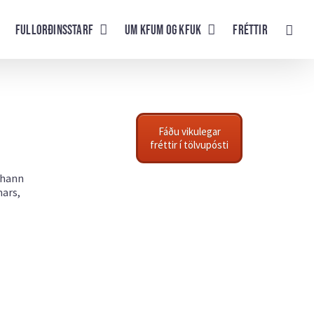
Fullorðinsstarf
UM KFUM og KFUK
Fréttir
Fáðu vikulegar
fréttir í tölvupósti
 hann
mars,