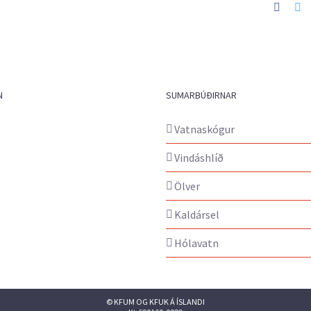
Faceb
Tw
N
SUMARBÚÐIRNAR
Vatnaskógur
Vindáshlíð
Ölver
Kaldársel
Hólavatn
© KFUM OG KFUK Á ÍSLANDI