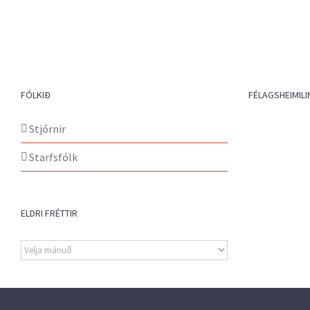
FÓLKIÐ
FÉLAGSHEIMILI
Stjórnir
Starfsfólk
ELDRI FRÉTTIR
Eldri
fréttir