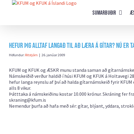
Farðu
beint
Sumarbuðir
Æ
að
efni
síðunnar
Hefur þig alltaf langað til að læra á gítar? Nú er 
Höfundur:
Ritstjórn
|
26. janúar 2009
KFUM og KFUK og ÆSKR munu standa saman að gítarnámskeiði f
Námskeiðið verður haldið í húsi KFUM og KFUK á Holtavegi 2
hefur langa reynslu af því að halda gítarnámskeið fyrir KFUM
alls 8 vikur.
Þátttaka á námskeiðinu kostar 10.000 krónur. Skráning fer f
skraning@kfum.is
Nemendur þurfa að hafa með sér: gítar, blýant, yddara, strok