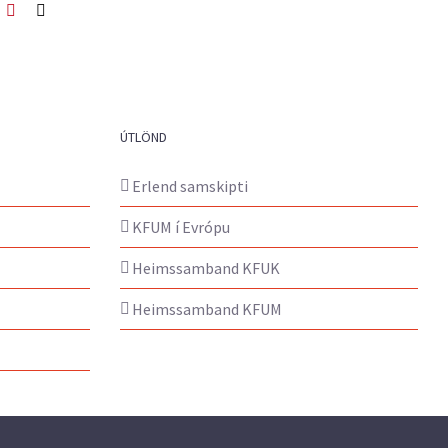
ook
itter
Pinterest
Netfang
ÚTLÖND
Erlend samskipti
KFUM í Evrópu
Heimssamband KFUK
Heimssamband KFUM