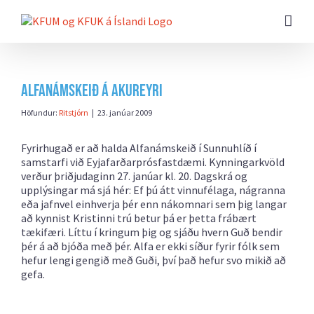
Farðu
beint
að
efni
síðunnar
Alfanámskeið á Akureyri
Höfundur:
Ritstjórn
|
23. janúar 2009
Fyrirhugað er að halda Alfanámskeið í Sunnuhlíð í
samstarfi við Eyjafarðarprósfastdæmi. Kynningarkvöld
verður þriðjudaginn 27. janúar kl. 20. Dagskrá og
upplýsingar má sjá
hér: Ef þú átt vinnufélaga, nágranna
eða jafnvel einhverja þér enn nákomnari sem þig langar
að kynnist Kristinni trú betur þá er þetta frábært
tækifæri. Líttu í kringum þig og sjáðu hvern Guð bendir
þér á að bjóða með þér. Alfa er ekki síður fyrir fólk sem
hefur lengi gengið með Guði, því það hefur svo mikið að
gefa.