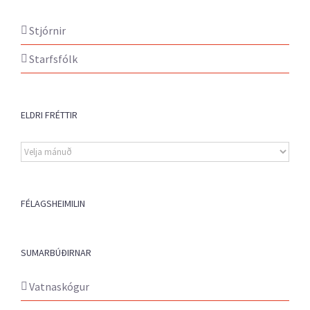
Stjórnir
Starfsfólk
ELDRI FRÉTTIR
Eldri
fréttir
FÉLAGSHEIMILIN
SUMARBÚÐIRNAR
Vatnaskógur