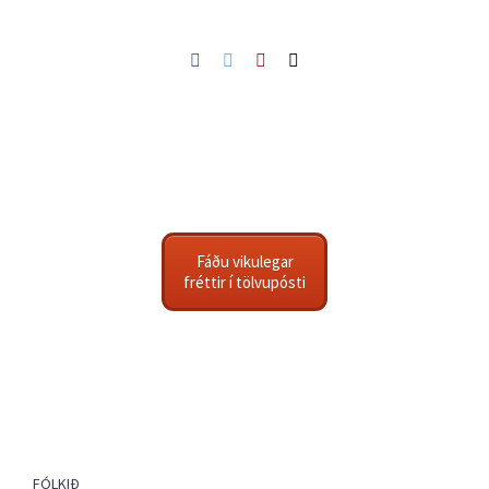
Facebook
Twitter
Pinterest
Netfang
Fáðu vikulegar
fréttir í tölvupósti
FÓLKIÐ