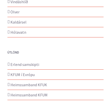
Vindáshlíð
Ölver
Kaldársel
Hólavatn
ÚTLÖND
Erlend samskipti
KFUM í Evrópu
Heimssamband KFUK
Heimssamband KFUM