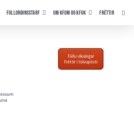
Fullorðinsstarf
UM KFUM og KFUK
Fréttir
Fáðu vikulegar
fréttir í tölvupósti
 þessum
guna