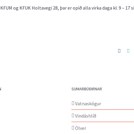
FUM og KFUK Holtavegi 28, þar er opið alla virka daga kl. 9 – 17 s
Faceb
Tw
N
SUMARBÚÐIRNAR
Vatnaskógur
Vindáshlíð
Ölver