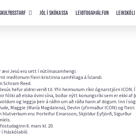
skulýðsstarf
Jól í skókassa
Leiðtogaþjálfun
Leikskóli
r ævi Jesú eru sett í nútímasamhengi.
mt meðlimum fleiri kristinna samfélaga á Íslandi.
ann Schram Reed.
sús hefur aldrei verið til. Yfir heimunum ríkir ógnarstjórn ICON. Í
r fólki að elska óvini sína, boðar nýtt konungsríki sem er ekki af
nvöldum og leggja þeir á ráðin um að ráða hann af dögum. Inn í sö
 Jude, Maggie (María Magdalena), Devlin (yfirmaður ICON) og fleiri.
hlutverkum eru: Þorleifur Einarsson, Skjöldur Eyfjörð, Sigurður
íels.
föstudaginn 6. mars kl. 20.
r í Háskólabíó.