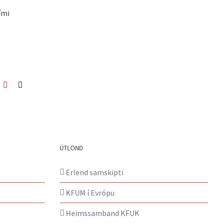
ími
ook
itter
Pinterest
Netfang
ÚTLÖND
Erlend samskipti
KFUM í Evrópu
Heimssamband KFUK