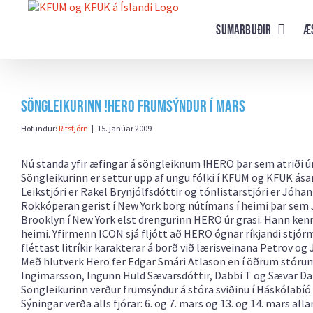
Farðu
beint
Sumarbuðir
Æ
að
efni
síðunnar
Söngleikurinn !HERO frumsýndur í mars
Höfundur:
Ritstjórn
|
15. janúar 2009
Nú standa yfir æfingar á söngleiknum !HERO þar sem atriði ú
Söngleikurinn er settur upp af ungu fólki í KFUM og KFUK ása
Leikstjóri er Rakel Brynjólfsdóttir og tónlistarstjóri er Jóh
Rokkóperan gerist í New York borg nútímans í heimi þar sem Je
Brooklyn í New York elst drengurinn HERO úr grasi. Hann kenni
heimi. Yfirmenn ICON sjá fljótt að HERO ógnar ríkjandi stjór
fléttast litríkir karakterar á borð við lærisveinana Petrov og
Með hlutverk Hero fer Edgar Smári Atlason en í öðrum stórum 
Ingimarsson, Ingunn Huld Sævarsdóttir, Dabbi T og Sævar Dan
Söngleikurinn verður frumsýndur á stóra sviðinu í Háskólabíó 
Sýningar verða alls fjórar: 6. og 7. mars og 13. og 14. mars alla