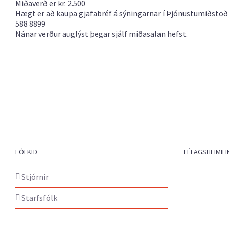
Miðaverð er kr. 2.500
Hægt er að kaupa gjafabréf á sýningarnar í Þjónustumiðstöð K
588 8899
Nánar verður auglýst þegar sjálf miðasalan hefst.
FÓLKIÐ
FÉLAGSHEIMILI
Stjórnir
Starfsfólk