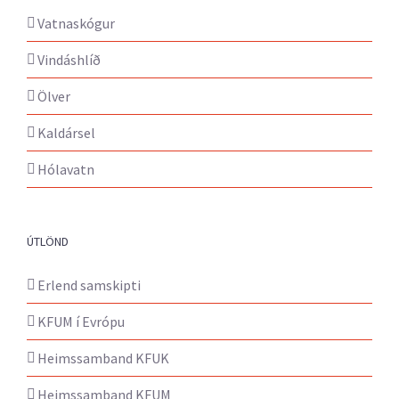
Vatnaskógur
Vindáshlíð
Ölver
Kaldársel
Hólavatn
ÚTLÖND
Erlend samskipti
KFUM í Evrópu
Heimssamband KFUK
Heimssamband KFUM