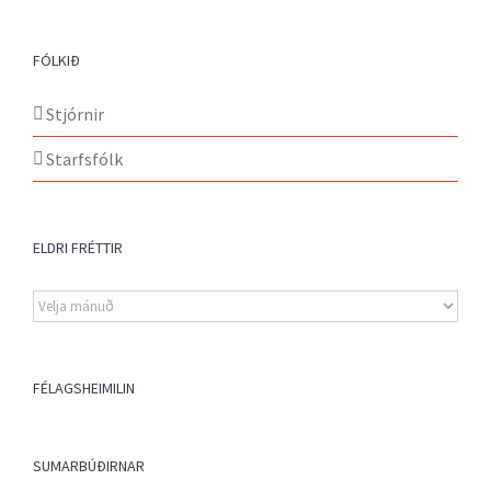
FÓLKIÐ
Stjórnir
Starfsfólk
ELDRI FRÉTTIR
Eldri
fréttir
FÉLAGSHEIMILIN
SUMARBÚÐIRNAR