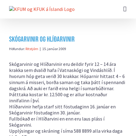
Farðu
beint
að
efni
síðunnar
Skógarvinir og Hlíðarvinir
Höfundur:
Ritstjórn
|
15. janúar 2009
Skógarvinir og Hlíðarvinir eru deildir fyrir 12 – 14 ára
krakka sem dvalið hafa í Vatnaskógi og Vindáshlíð. Í
hvorum hóp geta verið 30 krakkar. Hóparnir hittast 4 – 6
sinnum á misseri, borða saman og taka þátt í spennandi
dagskrá. Að auki er farið eina helgi í sumarbúðirnar.
Þátttaka kostar kr. 12.500 og er allur kostnaður
innifalinn í því.
Hlíðarvinir hefja starf sitt föstudaginn 16. janúar en
Skógarvinir föstudaginn 30. janúar.
Fullbókað er í Hlíðarvini en enn eru laus pláss í
Skógarvini.
Upplýsingar og skráning í síma 588 8899 alla virka daga