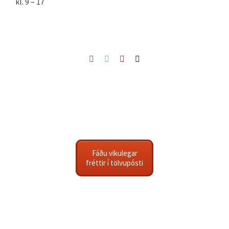
kl. 9 – 17
Facebook
Twitter
Pinterest
Netfang
Fáðu vikulegar
fréttir í tölvupósti