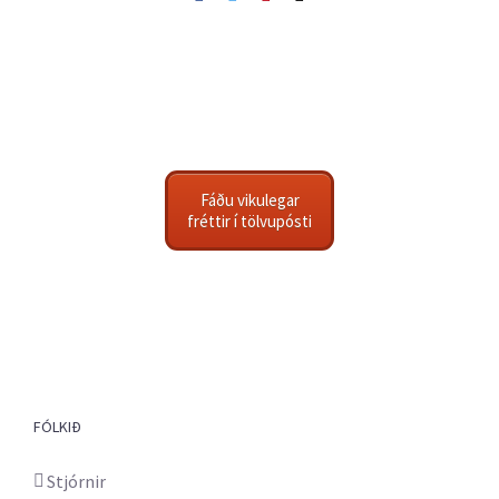
Fáðu vikulegar
fréttir í tölvupósti
FÓLKIÐ
Stjórnir