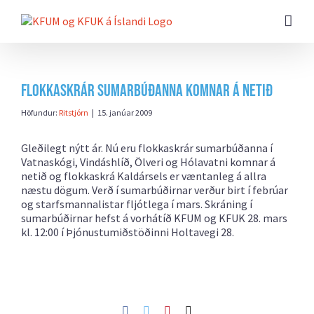
Farðu
beint
að
efni
síðunnar
Flokkaskrár sumarbúðanna komnar á netið
Höfundur:
Ritstjórn
|
15. janúar 2009
Gleðilegt nýtt ár. Nú eru flokkaskrár sumarbúðanna í
Vatnaskógi, Vindáshlíð, Ölveri og Hólavatni komnar á
netið og flokkaskrá Kaldársels er væntanleg á allra
næstu dögum. Verð í sumarbúðirnar verður birt í febrúar
og starfsmannalistar fljótlega í mars. Skráning í
sumarbúðirnar hefst á vorhátíð KFUM og KFUK 28. mars
kl. 12:00 í Þjónustumiðstöðinni Holtavegi 28.
Facebook
Twitter
Pinterest
Netfang