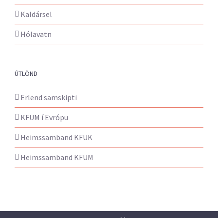
Kaldársel
Hólavatn
ÚTLÖND
Erlend samskipti
KFUM í Evrópu
Heimssamband KFUK
Heimssamband KFUM