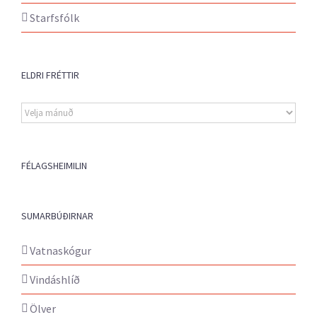
Starfsfólk
ELDRI FRÉTTIR
Eldri
fréttir
FÉLAGSHEIMILIN
SUMARBÚÐIRNAR
Vatnaskógur
Vindáshlíð
Ölver