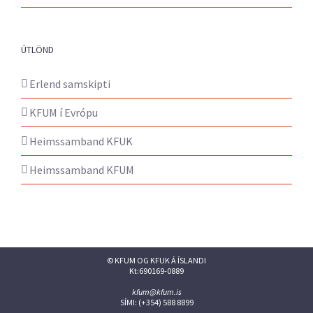
ÚTLÖND
Erlend samskipti
KFUM í Evrópu
Heimssamband KFUK
Heimssamband KFUM
© KFUM OG KFUK Á ÍSLANDI
Kt:690169-0889
kfum@kfum.is
SÍMI: (+354) 588 8899