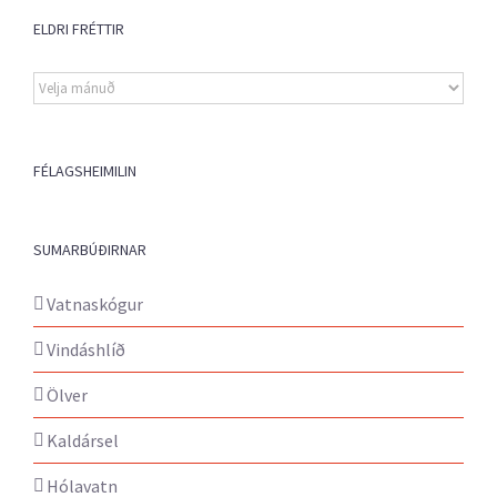
ELDRI FRÉTTIR
Eldri
fréttir
FÉLAGSHEIMILIN
SUMARBÚÐIRNAR
Vatnaskógur
Vindáshlíð
Ölver
Kaldársel
Hólavatn