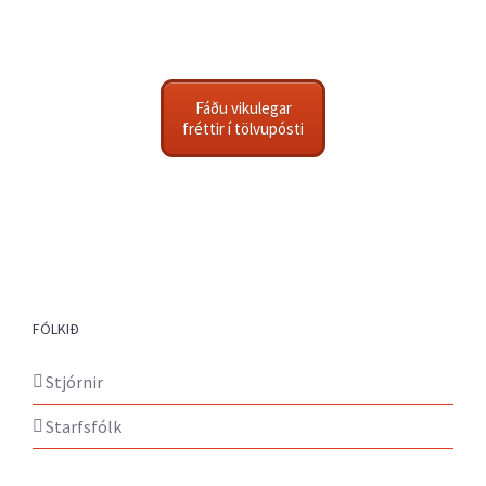
Fáðu vikulegar
fréttir í tölvupósti
FÓLKIÐ
Stjórnir
Starfsfólk