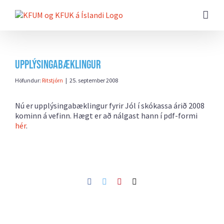
Farðu
beint
að
efni
síðunnar
Upplýsingabæklingur
Höfundur:
Ritstjórn
|
25. september 2008
Nú er upplýsingabæklingur fyrir Jól í skókassa árið 2008
kominn á vefinn. Hægt er að nálgast hann í pdf-formi
hér
.
Facebook
Twitter
Pinterest
Netfang