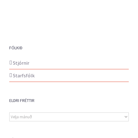
FÓLKIÐ
Stjórnir
Starfsfólk
ELDRI FRÉTTIR
Eldri
fréttir