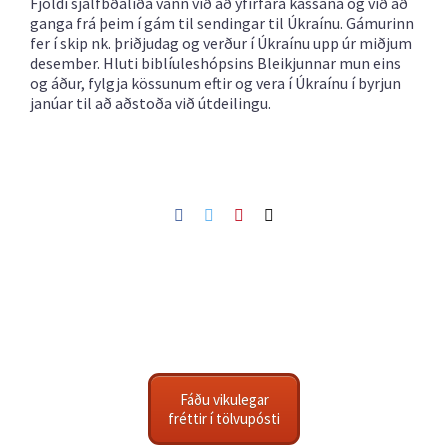
Fjöldi sjálfbðaliða vann við að yfirfara kassana og við að
ganga frá þeim í gám til sendingar til Úkraínu. Gámurinn
fer í skip nk. þriðjudag og verður í Úkraínu upp úr miðjum
desember. Hluti biblíuleshópsins Bleikjunnar mun eins
og áður, fylgja kössunum eftir og vera í Úkraínu í byrjun
janúar til að aðstoða við útdeilingu.
Facebook
Twitter
Pinterest
Netfang
Fáðu vikulegar
fréttir í tölvupósti