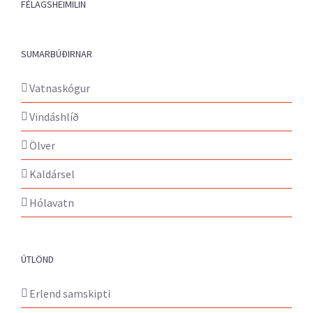
FÉLAGSHEIMILIN
SUMARBÚÐIRNAR
Vatnaskógur
Vindáshlíð
Ölver
Kaldársel
Hólavatn
ÚTLÖND
Erlend samskipti