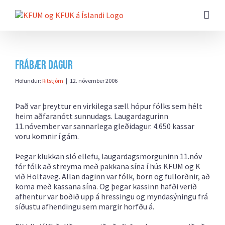
Farðu
beint
að
efni
síðunnar
Frábær dagur
Höfundur:
Ritstjórn
|
12. nóvember 2006
Það var þreyttur en virkilega sæll hópur fólks sem hélt
heim aðfaranótt sunnudags. Laugardagurinn
11.nóvember var sannarlega gleðidagur. 4.650 kassar
voru komnir í gám.
Þegar klukkan sló ellefu, laugardagsmorguninn 11.nóv
fór fólk að streyma með pakkana sína í hús KFUM og K
við Holtaveg. Allan daginn var fólk, börn og fullorðnir, að
koma með kassana sína. Og þegar kassinn hafði verið
afhentur var boðið upp á hressingu og myndasýningu frá
síðustu afhendingu sem margir horfðu á.