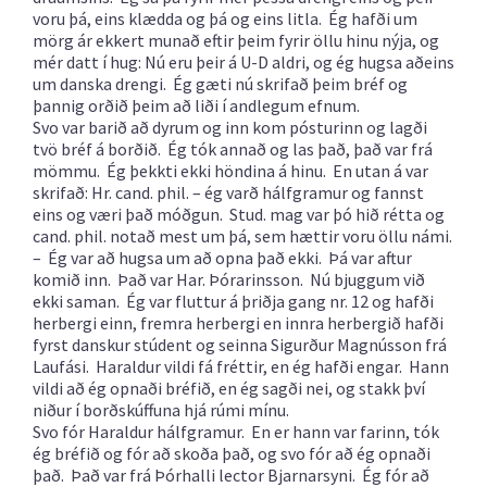
voru þá, eins klædda og þá og eins litla. Ég hafði um
mörg ár ekkert munað eftir þeim fyrir öllu hinu nýja, og
mér datt í hug: Nú eru þeir á U-D aldri, og ég hugsa aðeins
um danska drengi. Ég gæti nú skrifað þeim bréf og
þannig orðið þeim að liði í andlegum efnum.
Svo var barið að dyrum og inn kom pósturinn og lagði
tvö bréf á borðið. Ég tók annað og las það, það var frá
mömmu. Ég þekkti ekki höndina á hinu. En utan á var
skrifað: Hr. cand. phil. – ég varð hálfgramur og fannst
eins og væri það móðgun. Stud. mag var þó hið rétta og
cand. phil. notað mest um þá, sem hættir voru öllu námi.
– Ég var að hugsa um að opna það ekki. Þá var aftur
komið inn. Það var Har. Þórarinsson. Nú bjuggum við
ekki saman. Ég var fluttur á þriðja gang nr. 12 og hafði
herbergi einn, fremra herbergi en innra herbergið hafði
fyrst danskur stúdent og seinna Sigurður Magnússon frá
Laufási. Haraldur vildi fá fréttir, en ég hafði engar. Hann
vildi að ég opnaði bréfið, en ég sagði nei, og stakk því
niður í borðskúffuna hjá rúmi mínu.
Svo fór Haraldur hálfgramur. En er hann var farinn, tók
ég bréfið og fór að skoða það, og svo fór að ég opnaði
það. Það var frá Þórhalli lector Bjarnarsyni. Ég fór að