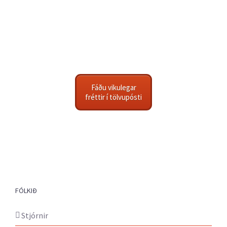
Fáðu vikulegar
fréttir í tölvupósti
FÓLKIÐ
Stjórnir