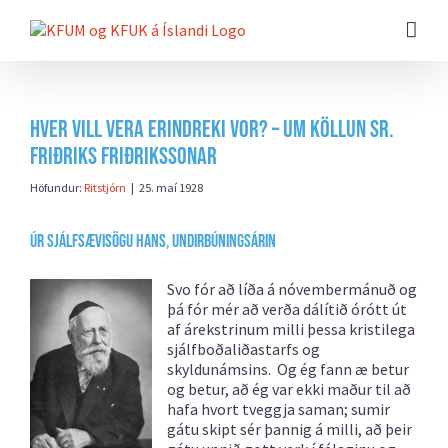
Farðu
beint
að
efni
síðunnar
Hver vill vera erindreki vor? – Um köllun sr.
Friðriks Friðrikssonar
Höfundur:
Ritstjórn
|
25. maí 1928
Úr sjálfsævisögu hans, Undirbúningsárin
Svo fór að líða á nóvembermánuð og
þá fór mér að verða dálítið órótt út
af árekstrinum milli þessa kristilega
sjálfboðaliðastarfs og
skyldunámsins. Og ég fann æ betur
og betur, að ég var ekki maður til að
hafa hvort tveggja saman; sumir
gátu skipt sér þannig á milli, að þeir