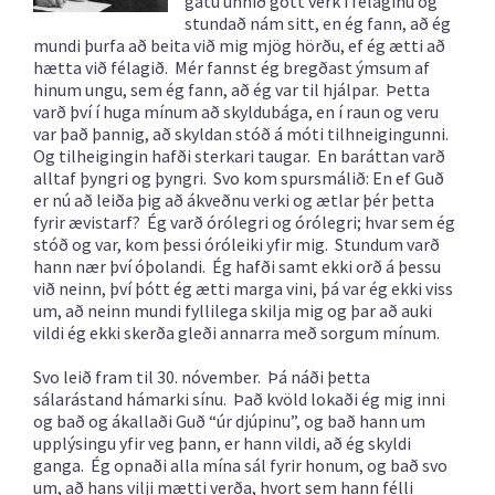
gátu unnið gott verk í félaginu og
stundað nám sitt, en ég fann, að ég
mundi þurfa að beita við mig mjög hörðu, ef ég ætti að
hætta við félagið. Mér fannst ég bregðast ýmsum af
hinum ungu, sem ég fann, að ég var til hjálpar. Þetta
varð því í huga mínum að skyldubága, en í raun og veru
var það þannig, að skyldan stóð á móti tilhneigingunni.
Og tilheigingin hafði sterkari taugar. En baráttan varð
alltaf þyngri og þyngri. Svo kom spursmálið: En ef Guð
er nú að leiða þig að ákveðnu verki og ætlar þér þetta
fyrir ævistarf? Ég varð órólegri og órólegri; hvar sem ég
stóð og var, kom þessi óróleiki yfir mig. Stundum varð
hann nær því óþolandi. Ég hafði samt ekki orð á þessu
við neinn, því þótt ég ætti marga vini, þá var ég ekki viss
um, að neinn mundi fyllilega skilja mig og þar að auki
vildi ég ekki skerða gleði annarra með sorgum mínum.
Svo leið fram til 30. nóvember. Þá náði þetta
sálarástand hámarki sínu. Það kvöld lokaði ég mig inni
og bað og ákallaði Guð “úr djúpinu”, og bað hann um
upplýsingu yfir veg þann, er hann vildi, að ég skyldi
ganga. Ég opnaði alla mína sál fyrir honum, og bað svo
um, að hans vilji mætti verða, hvort sem hann félli