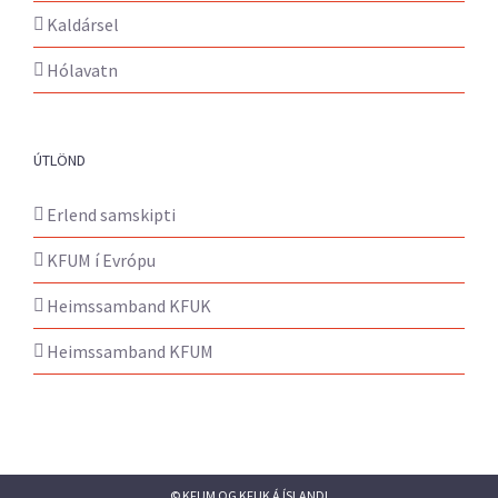
Kaldársel
Hólavatn
ÚTLÖND
Erlend samskipti
KFUM í Evrópu
Heimssamband KFUK
Heimssamband KFUM
© KFUM OG KFUK Á ÍSLANDI