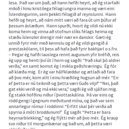
lesa. Það var um það, að hann hefði heyrt, að ég starfaði
mikið í hinu kristilega félagi ungra manna og væri eini
Íslendingurinn, sem þekkti félagið af reynslunni. Hann
hefði og heyrt, að nám mitt væri að fara út um þúfur af
þessum ástæðum. Hann spurði, hvort ég vildi nú ekki
koma heim og vinna að stofnun slíks félags heima og
stæðu íslenzkir drengir mér nær en danskir. Gæti ég
unnið fyrir mér með kennslu og ef ég vildi gengið á
prestaskólann, til þess að hafa það fyrir bakhjarl o.s.frv.
– Þegar ég hafði lauslega rennt augunum yfir bréfið, reis
ég upp og henti því út í horn og sagði: “Það skal þó aldrei
verða,” en samt komst ég í mikla geðshræringu. Ég fór
að klæða mig. Er ég var hálfklæddur og ætlaði að fara
að þvo mér, kom allt í einu hræðileg hugsun að mér: “En
ef þetta er nú teiknið og þetta væri Guðs vilji!” “Nei, það
gat ekki verið og má ekki vera,” sagði ég við sjálfan mig.
Ég stakk höfðinu niður í þvottaskálina. Þá var eins og
rödd gengi í gegnum meðvitund mína, og það var sem
annarlegur rómur í röddinni: “Erfitt skal þér verða að
spyrna á móti broddunum!” Ég sagði: “Þetta er bara
heyrnarblekking,” og ég flýtti mér að þvo mér. Ég kraup
svo niður til morgunbænar og bað um, að þetta væri