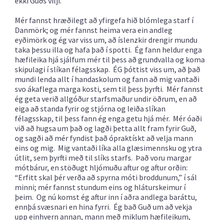
ekki Guðs vilji.
Mér fannst hræðilegt að yfirgefa hið blómlega starf í
Danmörk; og mér fannst heima vera ein andleg
eyðimörk og ég var viss um, að íslenzkir drengir mundu
taka þessu illa og hafa það í spotti. Ég fann heldur enga
hæfileika hjá sjálfum mér til þess að grundvalla og koma
skipulagi í slíkan félagsskap. ÉG þóttist viss um, að það
mundi lenda allt í handaskolum og fann að mig vantaði
svo ákaflega marga kosti, sem til þess þyrfti. Mér fannst
ég geta verið allgóður starfsmaður undir öðrum, en að
eiga að standa fyrir og stjórna og leiða slíkan
félagsskap, til þess fann ég enga getu hjá mér. Mér óaði
við að hugsa um það og lagði þetta allt fram fyrir Guð,
og sagði að mér fyndist það ópraktískt að velja mann
eins og mig. Mig vantaði líka alla glæsimennsku og ytra
útlit, sem þyrfti með til slíks starfs. Það voru margar
mótbárur, en stöðugt hljómuðu aftur og aftur orðin:
“Erfitt skal þér verða að spyrna móti broddunum,” í sál
minni; mér fannst stundum eins og hláturskeimur í
þeim. Og nú komst ég aftur inn í aðra andlega baráttu,
ennþá svæsnari en hina fyrri. Ég bað Guð um að vekja
upp einhvern annan, mann með miklum hæfileikum,