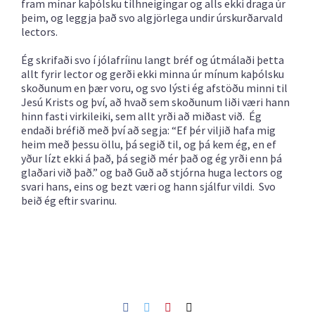
fram mínar kaþólsku tilhneigingar og alls ekki draga úr
þeim, og leggja það svo algjörlega undir úrskurðarvald
lectors.
Ég skrifaði svo í jólafríinu langt bréf og útmálaði þetta
allt fyrir lector og gerði ekki minna úr mínum kaþólsku
skoðunum en þær voru, og svo lýsti ég afstöðu minni til
Jesú Krists og því, að hvað sem skoðunum liði væri hann
hinn fasti virkileiki, sem allt yrði að miðast við. Ég
endaði bréfið með því að segja: “Ef þér viljið hafa mig
heim með þessu öllu, þá segið til, og þá kem ég, en ef
yður lízt ekki á það, þá segið mér það og ég yrði enn þá
glaðari við það.” og bað Guð að stjórna huga lectors og
svari hans, eins og bezt væri og hann sjálfur vildi. Svo
beið ég eftir svarinu.
Facebook
Twitter
Pinterest
Netfang