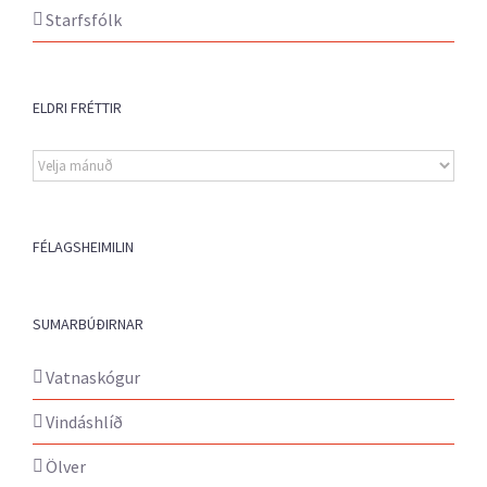
Starfsfólk
ELDRI FRÉTTIR
Eldri
fréttir
FÉLAGSHEIMILIN
SUMARBÚÐIRNAR
Vatnaskógur
Vindáshlíð
Ölver