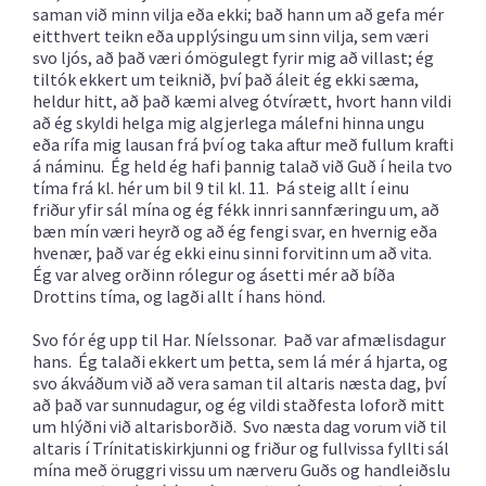
saman við minn vilja eða ekki; bað hann um að gefa mér
eitthvert teikn eða upplýsingu um sinn vilja, sem væri
svo ljós, að það væri ómögulegt fyrir mig að villast; ég
tiltók ekkert um teiknið, því það áleit ég ekki sæma,
heldur hitt, að það kæmi alveg ótvírætt, hvort hann vildi
að ég skyldi helga mig algjerlega málefni hinna ungu
eða rífa mig lausan frá því og taka aftur með fullum krafti
á náminu. Ég held ég hafi þannig talað við Guð í heila tvo
tíma frá kl. hér um bil 9 til kl. 11. Þá steig allt í einu
friður yfir sál mína og ég fékk innri sannfæringu um, að
bæn mín væri heyrð og að ég fengi svar, en hvernig eða
hvenær, það var ég ekki einu sinni forvitinn um að vita.
Ég var alveg orðinn rólegur og ásetti mér að bíða
Drottins tíma, og lagði allt í hans hönd.
Svo fór ég upp til Har. Níelssonar. Það var afmælisdagur
hans. Ég talaði ekkert um þetta, sem lá mér á hjarta, og
svo ákváðum við að vera saman til altaris næsta dag, því
að það var sunnudagur, og ég vildi staðfesta loforð mitt
um hlýðni við altarisborðið. Svo næsta dag vorum við til
altaris í Trínitatiskirkjunni og friður og fullvissa fyllti sál
mína með öruggri vissu um nærveru Guðs og handleiðslu