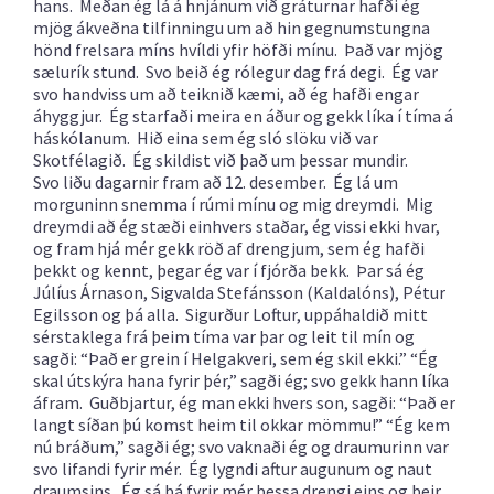
hans. Meðan ég lá á hnjánum við gráturnar hafði ég
mjög ákveðna tilfinningu um að hin gegnumstungna
hönd frelsara míns hvíldi yfir höfði mínu. Það var mjög
sælurík stund. Svo beið ég rólegur dag frá degi. Ég var
svo handviss um að teiknið kæmi, að ég hafði engar
áhyggjur. Ég starfaði meira en áður og gekk líka í tíma á
háskólanum. Hið eina sem ég sló slöku við var
Skotfélagið. Ég skildist við það um þessar mundir.
Svo liðu dagarnir fram að 12. desember. Ég lá um
morguninn snemma í rúmi mínu og mig dreymdi. Mig
dreymdi að ég stæði einhvers staðar, ég vissi ekki hvar,
og fram hjá mér gekk röð af drengjum, sem ég hafði
þekkt og kennt, þegar ég var í fjórða bekk. Þar sá ég
Júlíus Árnason, Sigvalda Stefánsson (Kaldalóns), Pétur
Egilsson og þá alla. Sigurður Loftur, uppáhaldið mitt
sérstaklega frá þeim tíma var þar og leit til mín og
sagði: “Það er grein í Helgakveri, sem ég skil ekki.” “Ég
skal útskýra hana fyrir þér,” sagði ég; svo gekk hann líka
áfram. Guðbjartur, ég man ekki hvers son, sagði: “Það er
langt síðan þú komst heim til okkar mömmu!” “Ég kem
nú bráðum,” sagði ég; svo vaknaði ég og draumurinn var
svo lifandi fyrir mér. Ég lygndi aftur augunum og naut
draumsins. Ég sá þá fyrir mér þessa drengi eins og þeir