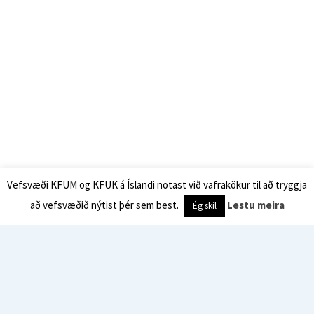
Vefsvæði KFUM og KFUK á Íslandi notast við vafrakökur til að tryggja
að vefsvæðið nýtist þér sem best.
Lestu meira
Ég skil